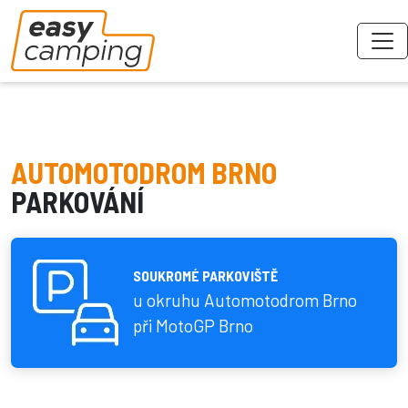
AUTOMOTODROM BRNO
PARKOVÁNÍ
SOUKROMÉ PARKOVIŠTĚ
u okruhu Automotodrom Brno
při MotoGP Brno