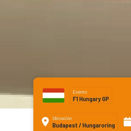
Evento
F1 Hungary GP
Ubicación
Budapest / Hungaroring