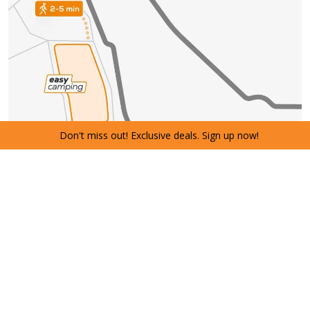
Don't miss out! Exclusive deals. Sign up now!
ESPERIENZA CAMPEGGIO
ALLA
F1 & MOTOGP